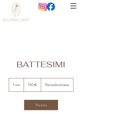
BATTESIMI
150
euro
1 ora
1
150 €
Rainackerstrasse
o
r
Prenota