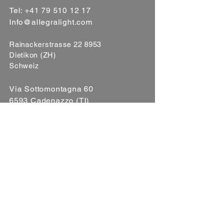
Tel:
+41 79 510 12 17
Info@allegralight.com
Rainackerstrasse 22 8953
Dietikon (ZH)
Schweiz
Via Sottomontagna 60
6593 Cadenazzo (TI)
Svizzera
Informativa sulla privacy
Informativa sui cookie
Condizioni generali