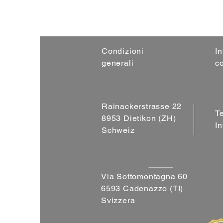
Condizioni
In
generali
c
Rainackerstrasse 22
T
8953 Dietikon (ZH)
I
Schweiz
Via Sottomontagna 60
6593 Cadenazzo (TI)
Svizzera