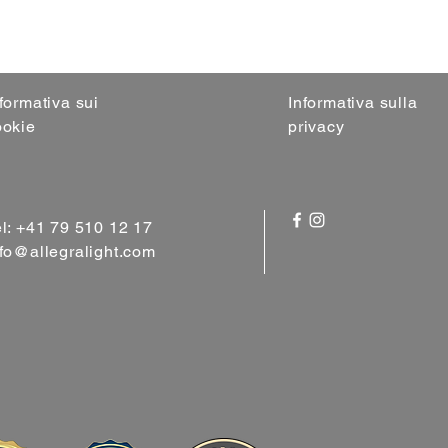
formativa sui
Informativa sulla
ookie
privacy
el: +41 79 510 12 17
nfo@allegralight.com