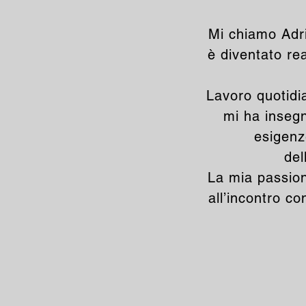
Mi chiamo Adr
è diventato rea
Lavoro quotidi
mi ha insegn
esigenz
del
La mia passion
all’incontro c